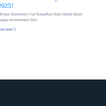
2025!
erajut Silaturahmi Usai Ramadhan Halal bihalal dalam
angka memeriahkan Hari
ead more