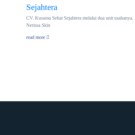
Sejahtera
CV. Kusuma Sehat Sejahtera melalui dua unit usahanya,
Nerissa Skin
read more