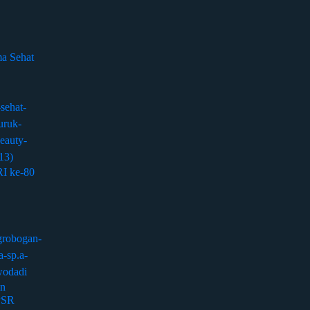
a Sehat
I ke-80
an
PSR