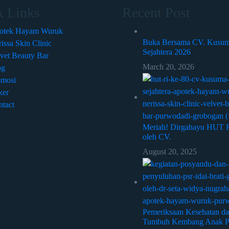
k Links
Recent Post
otek Hayam Wuruk
Buka Bersama CV. Kusum
issa Skin Clinic
Sejahtera 2026
vet Beauty Bar
March 20, 2026
og
omosi
ker
tact
Meriah! Dirgahayu HUT R
oleh CV.
August 20, 2025
Pemeriksaan Kesehatan d
Tumbuh Kembang Anak 