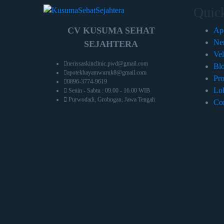
Quic
CV KUSUMA SEHAT
Ap
Ner
SEJAHTERA
Vel
nerissaskinclinic.pwd@gmail.com
Bl
apotekhayamwuruk8@gmail.com
Pr
0896-3774-9619
Lo
Senin - Sabtu : 09.00 - 16.00 WIB
Purwodadi, Grobogan, Jawa Tengah
Con