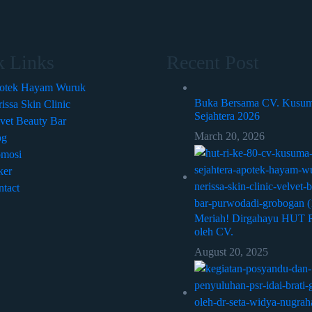
k Links
Recent Post
otek Hayam Wuruk
Buka Bersama CV. Kusum
issa Skin Clinic
Sejahtera 2026
vet Beauty Bar
March 20, 2026
og
omosi
ker
tact
Meriah! Dirgahayu HUT R
oleh CV.
August 20, 2025