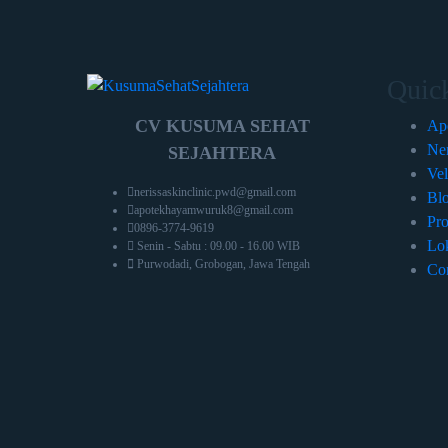
Quic
CV KUSUMA SEHAT
Ap
Ner
SEJAHTERA
Vel
nerissaskinclinic.pwd@gmail.com
Bl
apotekhayamwuruk8@gmail.com
Pr
0896-3774-9619
Lo
Senin - Sabtu : 09.00 - 16.00 WIB
Purwodadi, Grobogan, Jawa Tengah
Con