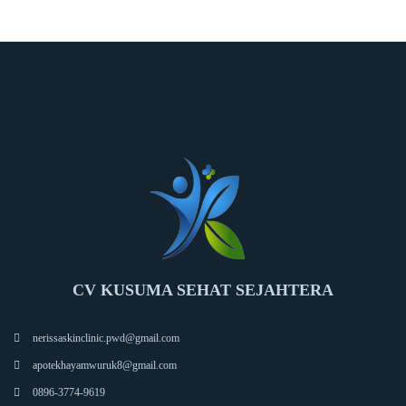
CV KUSUMA SEHAT SEJAHTERA
nerissaskinclinic.pwd@gmail.com
apotekhayamwuruk8@gmail.com
0896-3774-9619