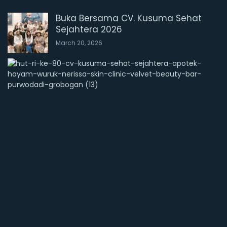
Buka Bersama CV. Kusuma Sehat
Sejahtera 2026
March 20, 2026
M
e
r
i
a
h
!
D
i
r
g
a
h
a
y