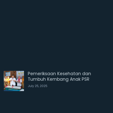
.
A
u
g
u
s
t
2
0
,
2
0
2
5
Pemeriksaan Kesehatan dan
Tumbuh Kembang Anak PSR
July 25, 2025