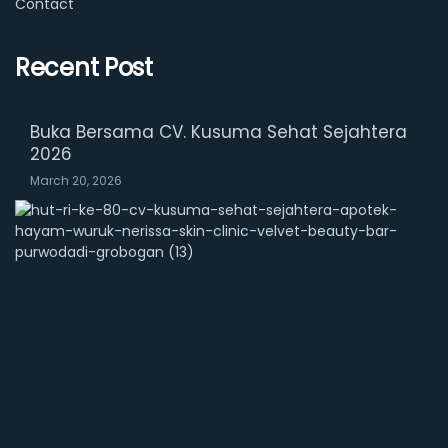
Contact
Recent Post
Buka Bersama CV. Kusuma Sehat Sejahtera
2026
March 20, 2026
M
e
r
i
a
h
!
D
i
r
g