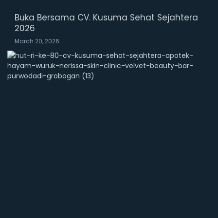
Buka Bersama CV. Kusuma Sehat Sejahtera
2026
March 20, 2026
M
e
r
i
a
h
!
D
i
r
g
a
h
a
y
u