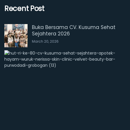
Recent Post
Buka Bersama CV. Kusuma Sehat
Sejahtera 2026
March 20, 2026
M
e
r
i
a
h
!
D
i
r
g
a
h