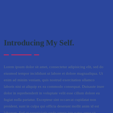
Introducing My Self.
Lorem ipsum dolor sit amet, consectetur adipisicing elit, sed do
eiusmod tempor incididunt ut labore et dolore magnaaliqua. Ut
enim ad minim veniam, quis nostrud exercitation ullamco
laboris nisi ut aliquip ex ea commodo consequat. Duisaute irure
dolor in reprehenderit in voluptate velit esse cillum dolore eu
fugiat nulla pariatur. Excepteur sint occaecat cupidatat non
proident, sunt in culpa qui officia deserunt mollit anim id est
laborum. Sed ut perspiciatis unde omnis iste natus error sit