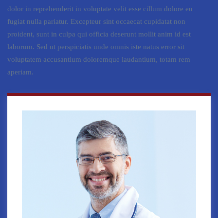
dolor in reprehenderit in voluptate velit esse cillum dolore eu
fugiat nulla pariatur. Excepteur sint occaecat cupidatat non
proident, sunt in culpa qui officia deserunt mollit anim id est
laborum. Sed ut perspiciatis unde omnis iste natus error sit
voluptatem accusantium doloremque laudantium, totam rem
aperiam.