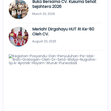
Buka Bersama CV. Kusuma Sehat
Sejahtera 2026
March 20, 2026
Meriah! Dirgahayu HUT RI Ke-80
Oleh CV.
August 20, 2025
Pem
Kes
Dan
Kem
Ana
J
u
l
y
2
5
,