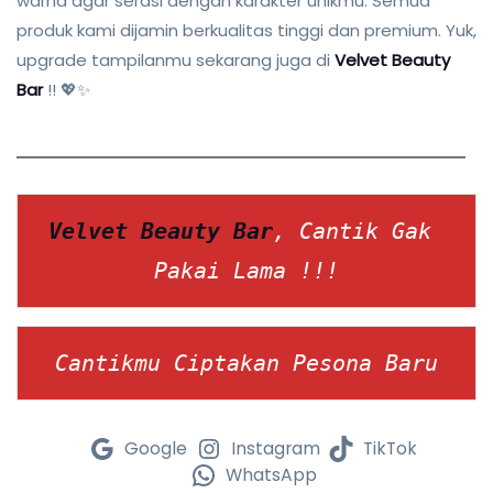
warna agar serasi dengan karakter unikmu. Semua
produk kami dijamin berkualitas tinggi dan premium. Yuk,
upgrade tampilanmu sekarang juga di
Velvet Beauty
Bar
!! 💖✨
Velvet Beauty Bar
, Cantik Gak 
Pakai Lama !!!
Cantikmu Ciptakan Pesona Baru
Google
Instagram
TikTok
WhatsApp