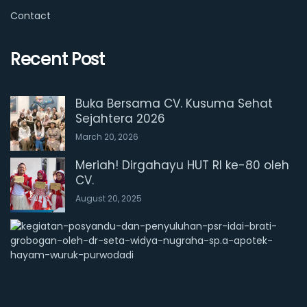
Contact
Recent Post
Buka Bersama CV. Kusuma Sehat
Sejahtera 2026
March 20, 2026
Meriah! Dirgahayu HUT RI ke-80 oleh
CV.
August 20, 2025
P
e
e
r
i